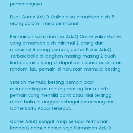
pemenangnya.
Buat Game AduQ Online bisa dimainkan oleh 8
orang dalam 1 meja permainan.
Permainan kartu domino AduQ Online yakni Game
yang dimainkan oleh minimal 2 orang dan
maksimal 8 orang pemain, bettor Poker AduQ
Terbaik baka di bagikan masing masing 2 buah
kartu domino yang di dapatkan secara acak atau
random, lalu pemain di haruskan memulai betting.
Setelah memulai betting pemain akan
membandingkan masing masing kartu, serta
pemain yang memiliki point atau nilai tertinggi
maka baka di anggap sebagai pemenang dari
Game kartu AduQ tersebut.
Game AduQ sangat mirip serupa Permainan
BandarQ namun hanya saja Permainan AduQ