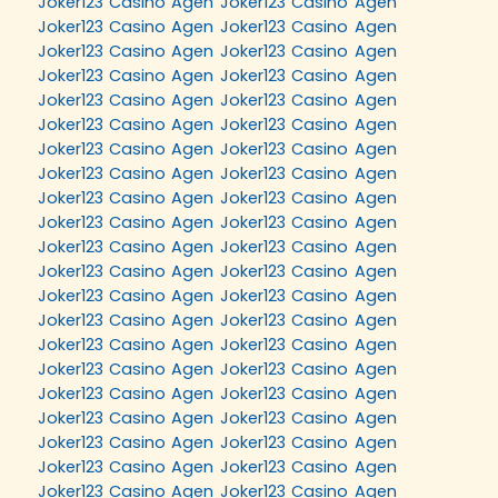
Joker123 Casino
Agen Joker123 Casino
Agen
Joker123 Casino
Agen Joker123 Casino
Agen
Joker123 Casino
Agen Joker123 Casino
Agen
Joker123 Casino
Agen Joker123 Casino
Agen
Joker123 Casino
Agen Joker123 Casino
Agen
Joker123 Casino
Agen Joker123 Casino
Agen
Joker123 Casino
Agen Joker123 Casino
Agen
Joker123 Casino
Agen Joker123 Casino
Agen
Joker123 Casino
Agen Joker123 Casino
Agen
Joker123 Casino
Agen Joker123 Casino
Agen
Joker123 Casino
Agen Joker123 Casino
Agen
Joker123 Casino
Agen Joker123 Casino
Agen
Joker123 Casino
Agen Joker123 Casino
Agen
Joker123 Casino
Agen Joker123 Casino
Agen
Joker123 Casino
Agen Joker123 Casino
Agen
Joker123 Casino
Agen Joker123 Casino
Agen
Joker123 Casino
Agen Joker123 Casino
Agen
Joker123 Casino
Agen Joker123 Casino
Agen
Joker123 Casino
Agen Joker123 Casino
Agen
Joker123 Casino
Agen Joker123 Casino
Agen
Joker123 Casino
Agen Joker123 Casino
Agen