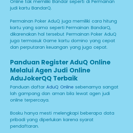
Online tak memiliki Bandar seperti di Permainan
judi kartu BandarQ.
Permainan Poker AduQ juga memiliki cara hitung
kartu yang sama seperti Permainan BandarQ,
dikarenakan hal tersebut Permainan Poker AduQ
juga termasuk Game kartu domino yang cepat
dan perputaran keuangan yang juga cepat.
Panduan Register AduQ Online
Melalui Agen Judi Online
AduJokerQQ Terbaik
Panduan daftar
AduQ Online
sebenarnya sangat
lah gampang dan aman bila lewat agen judi
online terpercaya.
Bosku hanya mesti melengkapi beberapa data
pribadi yang diperlukan karena syarat
pendaftaran.