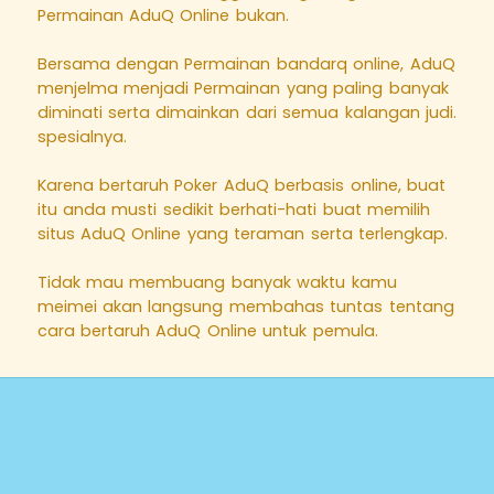
Permainan AduQ Online bukan.
Bersama dengan Permainan bandarq online, AduQ
menjelma menjadi Permainan yang paling banyak
diminati serta dimainkan dari semua kalangan judi.
spesialnya.
Karena bertaruh Poker AduQ berbasis online, buat
itu anda musti sedikit berhati-hati buat memilih
situs AduQ Online yang teraman serta terlengkap.
Tidak mau membuang banyak waktu kamu
meimei akan langsung membahas tuntas tentang
cara bertaruh AduQ Online untuk pemula.