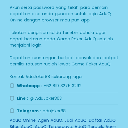
Akun serta password yang telah para pemain
dapatkan bisa anda gunakan untuk login AduQ
Online dengan browser mau pun app.
Lakukan pengisian saldo terlebih dahulu agar
dapat bertaruh pada Game Poker AduQ setelah
menjalani login.
Dapatkan keuntungan berlipat banyak dan jackpot
bernilai ratusan rupiah lewat Game Poker AduQ.
Kontak AduJoker88 sekarang juga:
Whatsapp
: +62 819 3275 3292
Line
: @ AduJoker303
Telegram
: adujoker88
AduQ Online
,
Agen AduQ
,
Judi AduQ
,
Daftar AduQ
,
Situs AduQ
,
AduQ Terpercaya
,
AduQ Terbaik
,
Agen