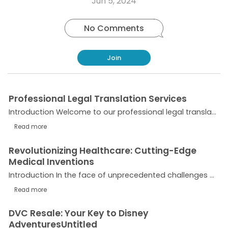
Jun 5, 2024
post
No Comments
Join
Professional Legal Translation Services
Introduction Welcome to our professional legal translation services. We understand the importance of accuracy and precision when it comes to legal documents, and we are here to provide you with...
Read more
Revolutionizing Healthcare: Cutting-Edge
Medical Inventions
Introduction In the face of unprecedented challenges brought about by the COVID-19 pandemic, the healthcare industry has risen to the occasion with remarkable resilience and innovation. The global...
Read more
DVC Resale: Your Key to Disney
AdventuresUntitled