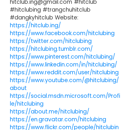
hitclub.ing@gmail.com #hitclub
#hitclubing #trangchuhitclub
#dangkyhitclub Website:
https://hitclub.ing/
https://www.facebook.com/hitclubing
https://twitter.com/hitclubing
https://hitclubing.tumblr.com/
https://www.pinterest.com/hitclubing/
https://www.linkedin.com/in/hitclubing/
https://www.reddit.com/user/hitclubing
https://www.youtube.com/@hitclubing/
about
https://social.msdn.microsoft.com/Profi
le/hitclubing
https://about.me/hitclubing/
https://en.gravatar.com/hitclubing
https://www.flickr.com/people/hitclubin