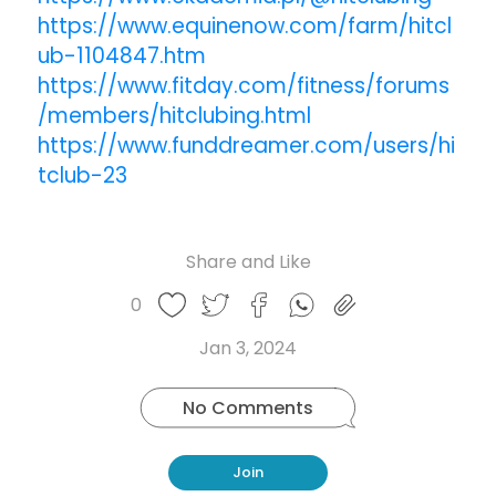
https://www.equinenow.com/farm/hitcl
ub-1104847.htm
https://www.fitday.com/fitness/forums
/members/hitclubing.html
https://www.funddreamer.com/users/hi
tclub-23
Share and Like
Share
Share
Share
Like
0
Copy
on
on
on
this
link
Twitter
Facebook
Whatsapp
Jan 3, 2024
post
No Comments
Join