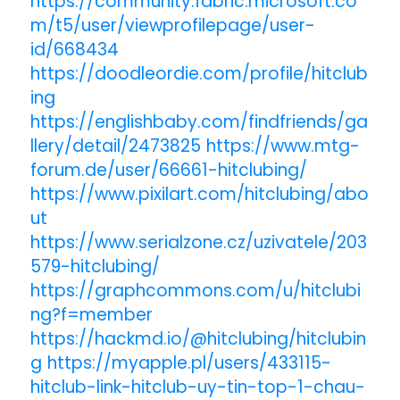
https://community.fabric.microsoft.co
m/t5/user/viewprofilepage/user-
id/668434
https://doodleordie.com/profile/hitclub
ing
https://englishbaby.com/findfriends/ga
llery/detail/2473825
https://www.mtg-
forum.de/user/66661-hitclubing/
https://www.pixilart.com/hitclubing/abo
ut
https://www.serialzone.cz/uzivatele/203
579-hitclubing/
https://graphcommons.com/u/hitclubi
ng?f=member
https://hackmd.io/@hitclubing/hitclubin
g
https://myapple.pl/users/433115-
hitclub-link-hitclub-uy-tin-top-1-chau-