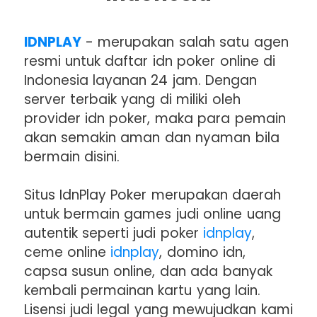
IDNPLAY
- merupakan salah satu agen
resmi untuk daftar idn poker online di
Indonesia layanan 24 jam. Dengan
server terbaik yang di miliki oleh
provider idn poker, maka para pemain
akan semakin aman dan nyaman bila
bermain disini.
Situs IdnPlay Poker merupakan daerah
untuk bermain games judi online uang
autentik seperti judi poker
idnplay
,
ceme online
idnplay
, domino idn,
capsa susun online, dan ada banyak
kembali permainan kartu yang lain.
Lisensi judi legal yang mewujudkan kami