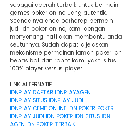
sebagai daerah terbaik untuk bermain
games poker online uang autentik.
Seandainya anda berharap bermain
judi idn poker online, kami dengan
menyenangi hati akan membantu anda
seutuhnya. Sudah dapat dijelaskan
mekanisme permainan laman poker idn
bebas bot dan robot kami yakni situs
100% player versus player.
LINK ALTERNATIF
IDNPLAY
DAFTAR IDNPLAY
AGEN
IDNPLAY
SITUS IDNPLAY
JUDI
IDNPLAY
CEME ONLINE
IDN POKER
POKER
IDNPLAY
JUDI IDN
POKER IDN
SITUS IDN
AGEN IDN
POKER TERBAIK