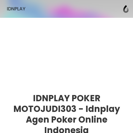
IDNPLAY
IDNPLAY POKER
MOTOJUDI303 - Idnplay
Agen Poker Online
Indonesia