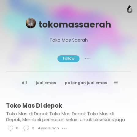
tokomassaerah
Toko Mas Saerah
Follow
● ● ●
All
jual emas
potongan jual emas
toko emas di bandung
Toko Mas Di depok
toko emas bandung
Toko Mas di Depok Toko Mas Depok Toko Mas di
jual beli emas cicalengka
harga emas
Depok, Membeli perhiasan selain untuk aksesoris juga
dapat berfungsi sebagai investasi dalam menabung,
jual emas lembang
jual beli emas
0
0
4 years ago
● ● ●
oleh karena itu ketika kamu memutuskan untuk beli...
L
C